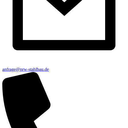
anfrage@nrw-stahlbau.de